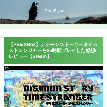
cRomBiyori
【PS5/XBox】デジモンストーリータイム
ストレンジャーを35時間プレイした感想/
レビュー【Steam】
PC