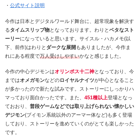
・
公式サイト説明
今作は日本とデジタルワールド舞台に、超常現象を解決す
る
タイムスリップ物
となっております。わりと
ベタなスト
ーリー
になっていると思います。サイスル・ハカメモ(以
下、前作)はわりと
ダークな展開
もありましたが、今作ま
れにある程度で
万人受けしやすい
かなと感じました。
今作の中心デジモンは
オリンポス十二神
となっており、今
までは
オメガモン
などの
ロイヤルナイツ
が中心となること
が多かったので新たな試みです。ストーリーにしっかりハ
マっており面白かったです。また、
451種以上
登場となっ
ておおり、
普段ゲームなどでは取り上げられない懐かしい
デジモン
(ブイモン系統以外のアーマー体など)も多く登場
しており、ストーリーを進めていくのがとても楽しかった
です。