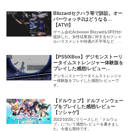
Blizzardセクハラ等で訴訟。オー
ゲーム
バーウォッチ2はどうなる…
【ATVI】
ゲーム会社Activision BlizzardをDFEHが
提訴した。女性従業員に対するセクシャ
ルハラスメントや待遇の不平等など、不
当な扱いがあったとされている。
【PS5/XBox】デジモンストーリ
PC
ータイムストレンジャー体験版を
プレイした感想/レビュー
【Steam】
デジモンストーリータイムストレンジャ
ー体験版をプレイした感想/レビューで
す。
【ドルウェブ】ドルフィンウェー
ゲーム
ブをプレイした感想/レビュー
【ソシャゲ】
2022/10/20にリリースした「ドルウェ
ブ」について感想/レビューを書きまし
た。今後も期待です。