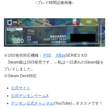
↓プレイ時間証拠画像↓
※10/2発売対応機種：
PS5
、
XBox
SERIES X/S
Steam版は10/3発売です。←私は一日遅れのSteam版を
プレイしました。
※Steam Deck対応
公式サイト
公式デジモンゲームX
デジモン公式チャンネル
(YouTube)←オススメです！