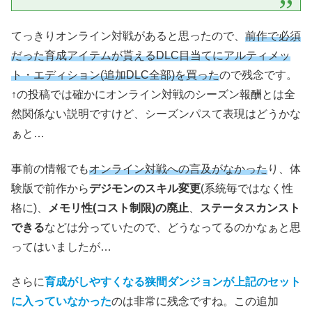
てっきりオンライン対戦があると思ったので、
前作で必須
だった育成アイテムが貰えるDLC目当てにアルティメッ
ト・エディション(追加DLC全部)を買った
ので残念です。
↑の投稿では確かにオンライン対戦のシーズン報酬とは全
然関係ない説明ですけど、シーズンパスて表現はどうかな
ぁと…
事前の情報でも
オンライン対戦への言及がなかった
り、体
験版で前作から
デジモンのスキル変更
(系統毎ではなく性
格に)、
メモリ性(コスト制限)の廃止
、
ステータスカンスト
できる
などは分っていたので、どうなってるのかなぁと思
ってはいましたが…
さらに
育成がしやすくなる狭間ダンジョンが上記のセット
に入っていなかった
のは非常に残念ですね。この追加