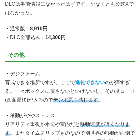
DLCは事前情報になかったはずです。少なくとも公式Xで
はなかった。
・通常版：
8,910円
・DLC全部込み：
14,300円
その他
・デジファーム
育成できる場所ですが、ここで
進化できない
のが痛すぎ
る。一々ボックスに戻さないといけないし、その度ロード
(画面遷移)が入るので
テンポ悪く感じます
。
・移動がややストレス
リアリティ重視か水辺や室内だと
移動速度が遅くなりま
す
。またタイムスリップものなので別世界の移動が面倒で