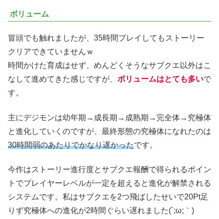
ボリューム
冒頭でも触れましたが、35時間プレイしてもストーリー
クリアできていませんｗ
時間かけた育成はせず、めんどくそうなサブクエ以外はこ
なして進めてきた感じですが、
ボリュームはとても多い
で
す。
主にデジモンは幼年期→成長期→成熟期→完全体→究極体
と進化していくのですが、最終形態の究極体になれたのは
30時間弱のあたりでかなり遅かった
です。
今作はストーリー進行度とサブクエ報酬で得られるポイン
トでプレイヤーレベルが一定を超えると進化が解禁される
システムです。私はサブクエを2つ飛ばしたせいで20Pt足
りず究極体への進化が2時間ぐらい遅れました(´;ω;｀)