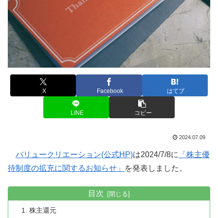
X
Facebook
はてブ
LINE
コピー
2024.07.09
バリュークリエーション(公式HP)
は2024/7/8に
「株主優
待制度の拡充に関するお知らせ」
を発表しました。
目次
株主還元