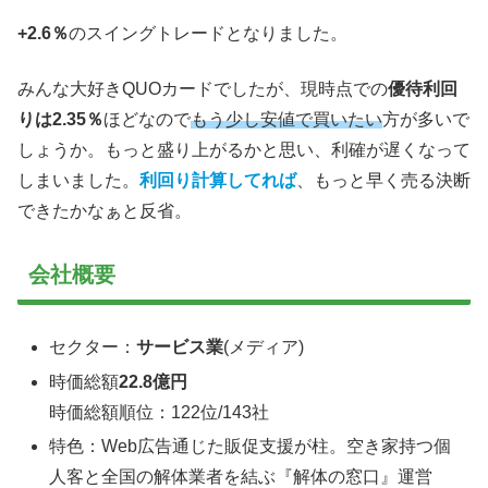
+2.6％
のスイングトレードとなりました。
みんな大好きQUOカードでしたが、現時点での
優待利回
りは2.35％
ほどなので
もう少し安値で買いたい
方が多いで
しょうか。もっと盛り上がるかと思い、利確が遅くなって
しまいました。
利回り計算してれば
、もっと早く売る決断
できたかなぁと反省。
会社概要
セクター：
サービス業
(メディア)
時価総額
22.8億円
時価総額順位：122位/143社
特色：Web広告通じた販促支援が柱。空き家持つ個
人客と全国の解体業者を結ぶ『解体の窓口』運営