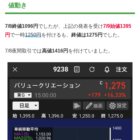
値動き
7/8終値1096円
でしたが、上記の発表を受け
7/9始値1395
円
で一時
1250円
を付けるも、
終値は1275円
でした。
7/8夜間取引では
高値1416円
を付けていました。