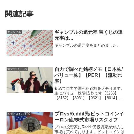
関連記事
ギャンブルの還元率 宝くじの還
ギャンブル
元率は…
ギャンブルの還元率をまとめました。
自力で調べた銘柄メモ【日本株/
割安/バリュー株
バリュー株】【PER】【流動比
率】
初めて自力で調べた銘柄をメモります。
主にバリュー株/割安株です【3238】
【8152】【8931】【9621】【8014】
【9709】【8860】【3294】
プロvsReddit民/ビットコインイ
ビットコイン/BTC
ーロン砲/株式市場リスクオフ
プロの投資家にReddit民投資家が対抗し
市場は荒れております。ビットコインは