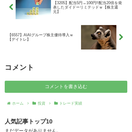
【3205】配当5円→100円!!配当20倍を発
表したダイドーリミテッドｗ【株主還
元】
【6557】AIAIグループ株主優待導入ｗ
【デイトレ】
コメント
コメントを書き込む
ホーム
投資
トレード実績
人気記事トップ10
まだデータがありません。