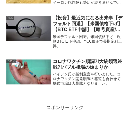
イーロン砲炸裂も勢いが続きませんでし
た。
【投資】最近気になる出来事【デ
YCC
フォルト回避】【米国債格下げ】
【BTC ETF申請】【暗号資産/仮
想通貨】【YCC修正】【インフ
米国デフォルト回避。米国債格下げ。現
レ】
物BTC ETF申請。YCC修正で長期金利上
昇。
コロナワクチン順調?!大統領選終
コロナ
戦?!バブル相場の始まりか
バイデン氏が勝利宣言を行いました。コ
ロナワクチン開発順調の報道も合わせて
株式市場は大暴騰となりました。
スポンサーリンク