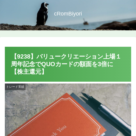
cRomBiyori
【9238】バリュークリエーション上場１
周年記念でQUOカードの額面を3倍に
【株主還元】
トレード実績