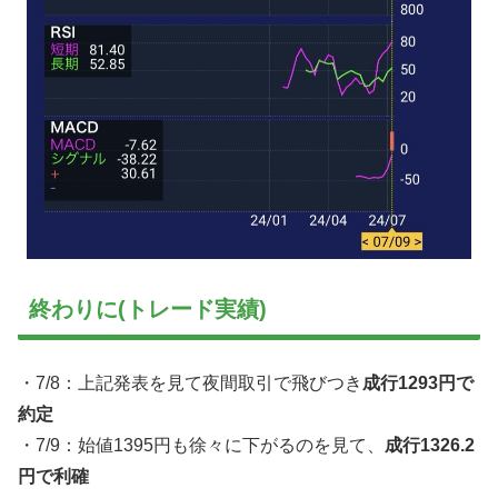
終わりに(トレード実績)
・7/8：上記発表を見て夜間取引で飛びつき
成行1293円で
約定
・7/9：始値1395円も徐々に下がるのを見て、
成行1326.2
円で利確