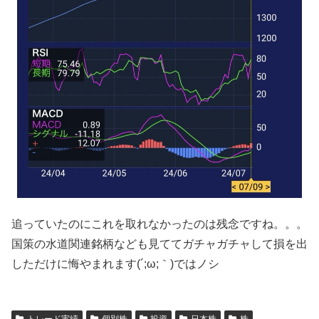
追っていたのにこれを取れなかったのは残念ですね。。。
国策の水道関連銘柄なども見ててガチャガチャして損を出
しただけに悔やまれます(´;ω;｀)ではノシ
トレード実績
個別株
投資
日本株
株