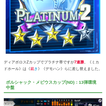
ディアボロスZカップでプラチナ帯ですが
7連勝
。《ミカ
ドホール》は《
裁
き
》《デモハン》らに差し替えました。
ボルシャック・メビウスカップ(ND)：13弾環境
中盤