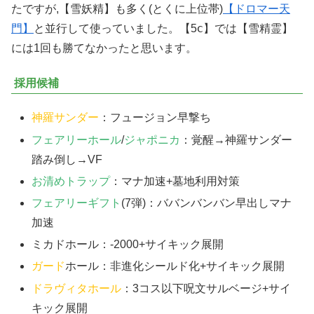
たですが,【雪妖精】も多く(とくに上位帯)
【ドロマー天
門】
と並行して使っていました。【5ⅽ】では【雪精霊】
には1回も勝てなかったと思います。
採用候補
神羅サンダー
：フュージョン早撃ち
フェアリーホール
/
ジャポニカ
：覚醒→神羅サンダー
踏み倒し→VF
お清めトラップ
：マナ加速+墓地利用対策
フェアリーギフト
(7弾)：ババンバンバン早出しマナ
加速
ミカドホール：-2000+サイキック展開
ガード
ホール：非進化シールド化+サイキック展開
ドラヴィタホール
：3コス以下呪文サルベージ+サイ
キック展開