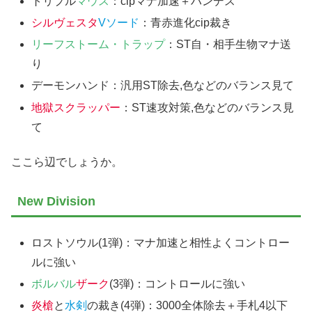
トリプル
マウス
：cipマナ加速＋ハンデス
シルヴェスタ
Vソード
：青赤進化cip裁き
リーフストーム・トラップ
：ST自・相手生物マナ送
り
デーモンハンド：汎用ST除去,色などのバランス見て
地獄スクラッパー
：ST速攻対策,色などのバランス見
て
ここら辺でしょうか。
New Division
ロストソウル(1弾)：マナ加速と相性よくコントロー
ルに強い
ボルバル
ザーク
(3弾)：コントロールに強い
炎槍
と
水剣
の裁き(4弾)：3000全体除去＋手札4以下