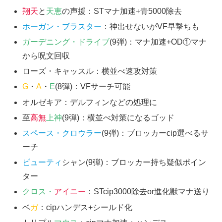
翔天
と
天恵
の声援：STマナ加速+青5000除去
ホーガン・ブラスター
：神出せないがVF早撃ちも
ガーデニング・ドライブ
(9弾)：マナ加速+OD①マナ
から呪文回収
ローズ・キャッスル：横並べ速攻対策
G
・
A
・
E
(8弾)：VFサーチ可能
オルゼキア：デルフィンなどの処理に
至
高無
上神
(9弾)：横並べ対策になるゴッド
スペース・クロウラー
(9弾)：ブロッカーcip選べるサ
ーチ
ビューティ
シャン(9弾)：ブロッカー持ち疑似ポイン
ター
クロス・
アイニー
：STcip3000除去or進化獣マナ送り
ベ
ガ
：cipハンデス+シールド化