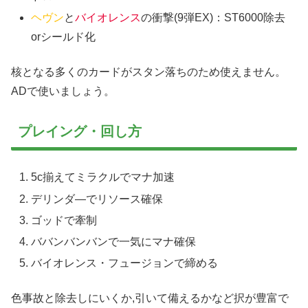
ヘヴン
と
バイオレンス
の衝撃(9弾EX)：ST6000除去
orシールド化
核となる多くのカードがスタン落ちのため使えません。
ADで使いましょう。
プレイング・回し方
5c揃えてミラクルでマナ加速
デリンダ―でリソース確保
ゴッドで牽制
ババンバンバンで一気にマナ確保
バイオレンス・フュージョンで締める
色事故と除去しにいくか,引いて備えるかなど択が豊富で