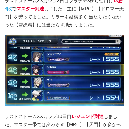
ラストストームXXカップ8日目プラチナ3から使用し
13勝
3敗
で
マスター到達
しました。主に【MRC】【ドロマー天
門】を狩ってました。ミラーも結構多く,当たりたくなか
った【雪妖精】には当たらず助かりました。
ラストストームXXカップ10日目
レジェンド到達
しまし
た。マスター帯では変わらず【MRC】【天門】が多かっ