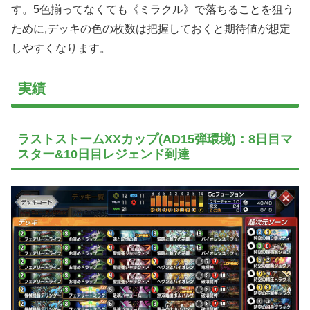
す。5色揃ってなくても《ミラクル》で落ちることを狙う
ために,デッキの色の枚数は把握しておくと期待値が想定
しやすくなります。
実績
ラストストームXXカップ(AD15弾環境)：8日目マ
スター&10日目レジェンド到達