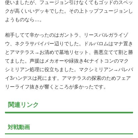
使いましたが、フュージョン引けなくてもゴッドのスペッ
クが高くいいデッキでした。その上トップフュージョンし
ようものなら…。
相手してて辛かったのはガントラ、リースバルガライゾ
ウ、ネクラサバイバー辺りでした。ドルバロムはマナ置き
とアマテラス→お清めで墓地リセット、善悪立てて割と勝
てました。声援はメカオーや緑抜き4ⅽナイトコンのマク
シミリアン処理に役立ちました。マクシミリアン→バレバ
イ3ハンデスは死にます。アマテラスの探索のためフェア
リーライフ抜きが響くところが多かったです。
関連リンク
対戦動画