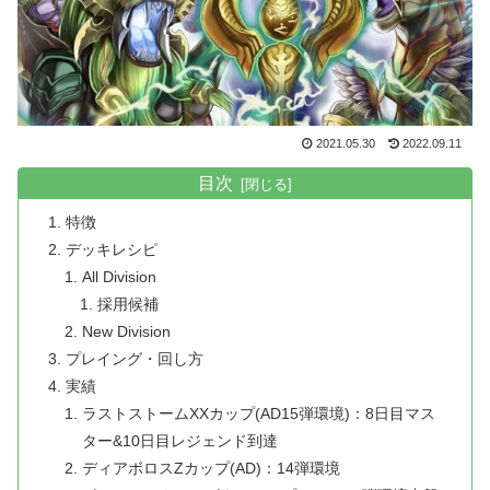
2021.05.30
2022.09.11
目次
特徴
デッキレシピ
All Division
採用候補
New Division
プレイング・回し方
実績
ラストストームXXカップ(AD15弾環境)：8日目マス
ター&10日目レジェンド到達
ディアボロスZカップ(AD)：14弾環境