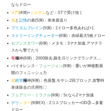
ならドロー
天門
(4弾)+
ミルザム
など：STで受け強く
魂
と
記憶
の盾(5弾)：単体盾送り
プリズムブレイン
(5弾)：2ドロー多色あれば+1
ストリーミングチューター
(6弾)：赤緑最大5枚ドロー
セブンスタワー
(6弾)：メタモ：3マナ加速,アマテラ
スから撃てたり
竜
極
神(8弾)：2000除去,蘇生,Gリンクでランデス…
バイオレンス・
フュージョン
(9弾)：重いが神複数展
開のフィニッシュ力
超
絶究
極
神(9弾)：色基盤,モヤシ,2回ブロック,攻撃時
単体除去の汎用性〇
フェアリー・ミラクル
(9弾)：5ⅽなら2マナ加速
デリ
ンダー
(9弾EX)：2コスブロッカー+OD③→多量
ドロー