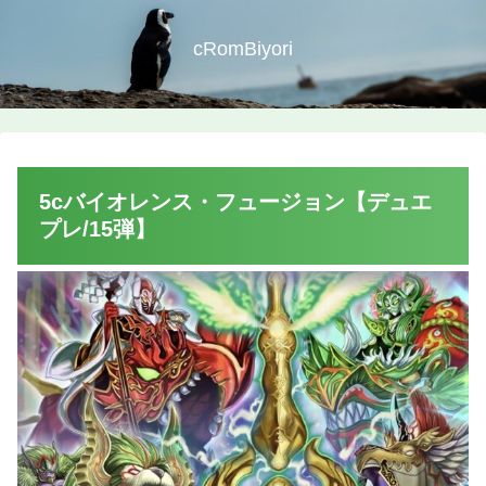
cRomBiyori
5cバイオレンス・フュージョン【デュエ
プレ/15弾】