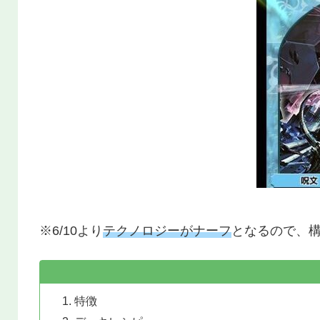
※6/10より
テクノロジーがナーフ
となるので、
特徴