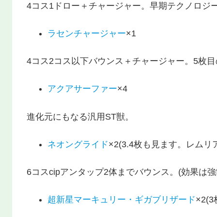
4コス1ドロー＋チャージャー。早期テクノロジ
ラセンチャージャー
×1
4コス2コス以下バウンス＋チャージャー。5枚
アクアサーファー
×4
進化元にもなる汎用ST獣。
ネオングライド
×2(3.4枚も見ます。レムリ
6コスcipアンタップ2体までバウンス。(効果は
超新星マーキュリー・ギガブリザード
×2(