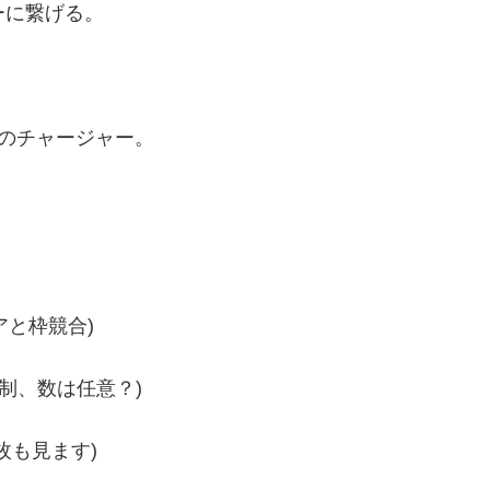
ーに繋げる。
目のチャージャー。
アと枠競合)
強制、数は任意？)
3枚も見ます)