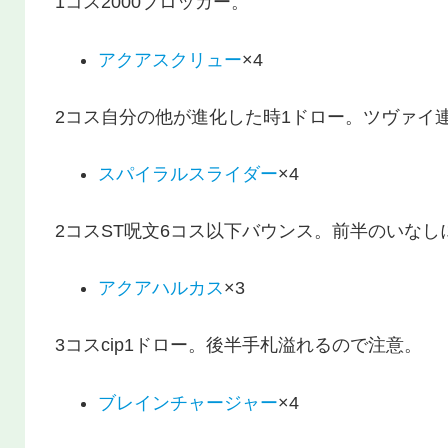
1コス2000ブロッカー。
アクアスクリュー
×4
2コス自分の他が進化した時1ドロー。ツヴァイ
スパイラルスライダー
×4
2コスST呪文6コス以下バウンス。前半のいなし
アクアハルカス
×3
3コスcip1ドロー。後半手札溢れるので注意。
ブレインチャージャー
×4