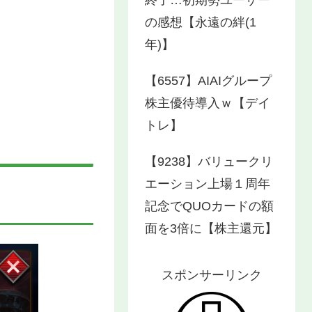
の感想【永遠の絆(1
年)】
【6557】AIAIグループ
株主優待導入ｗ【デイ
トレ】
【9238】バリュークリ
エーション上場１周年
記念でQUOカードの額
面を3倍に【株主還元】
スポンサーリンク