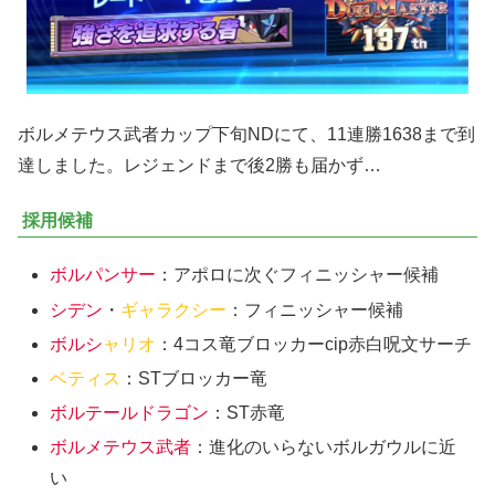
ボルメテウス武者カップ下旬NDにて、11連勝1638まで到
達しました。レジェンドまで後2勝も届かず…
採用候補
ボルパンサー
：アポロに次ぐフィニッシャー候補
シデン
・
ギャラクシー
：フィニッシャー候補
ボルシ
ャリオ
：4コス竜ブロッカーcip赤白呪文サーチ
ベティス
：STブロッカー竜
ボルテールドラゴン
：ST赤竜
ボルメテウス武者
：進化のいらないボルガウルに近
い