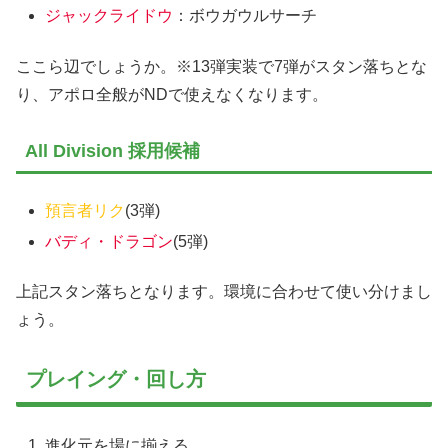
ジャックライドウ
：ボウガウルサーチ
ここら辺でしょうか。※13弾実装で7弾がスタン落ちとな
り、アポロ全般がNDで使えなくなります。
All Division 採用候補
預言者リク
(3弾)
バディ・ドラゴン
(5弾)
上記スタン落ちとなります。環境に合わせて使い分けまし
ょう。
プレイング・回し方
進化元を場に揃える。