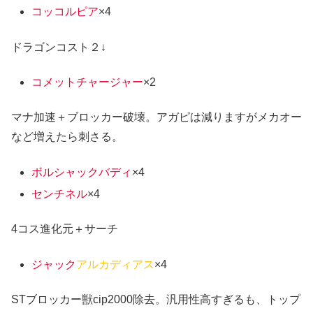
コッコルピア
×4
ドラゴンコスト２↓
コメットチャージャー
×2
マナ加速＋ブロッカー破壊。アガピは減りますがメカオー
など増えたら刺さる。
ボルシャックバディ
×4
センチネル
×4
4コス進化元＋サーチ
ジャック
アルカディアス
×4
STブロッカー獣cip2000除去。汎用性高すぎるも、トップ