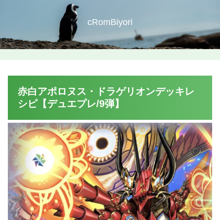
cRomBiyori
赤白アポロヌス・ドラゲリオンデッキレ
シピ【デュエプレ/9弾】