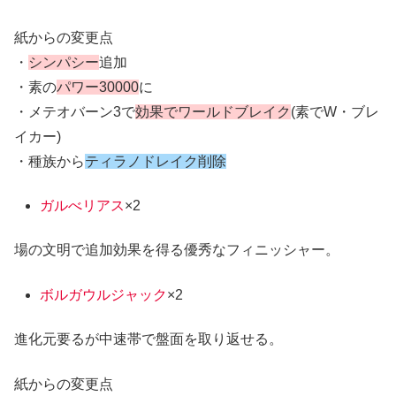
紙からの変更点
・
シンパシー
追加
・素の
パワー30000
に
・メテオバーン3で
効果でワールドブレイク
(素でW・ブレ
イカー)
・種族から
ティラノドレイク削除
ガルべリアス
×2
場の文明で追加効果を得る優秀なフィニッシャー。
ボルガウルジャック
×2
進化元要るが中速帯で盤面を取り返せる。
紙からの変更点