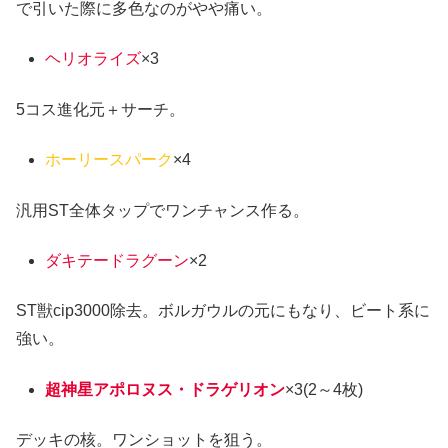
で引いた際に多色なのがやや痛い。
ヘリオライズ
×3
5コス進化元＋サーチ。
ホーリースパーク
×4
汎用ST全体タップでワンチャンス作る。
ダキテードラグーン
×2
ST獣cip3000除去。ボルガウルの元にもなり、ビート系に
強い。
超神星アポロヌス・ドラゲリオン
×3(2～4枚)
デッキの核。ワンショットを狙う。