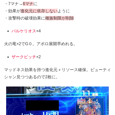
・7マナ→
6マナ
に
・効果が
進化元に依存しない
ように
・攻撃時の破壊効果に
種族制限が削除
バルケリオス
×4
火の竜×2でG０。アポロ展開早めれる。
ザークビッチ
×2
マッドネス効果を持つ進化元＋リソース確保。ビューティ
シャン見つつあるので2枚に。