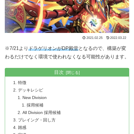
2021.02.25
2022.03.22
※7/21より
ドラゲリオンがDP殿堂
となるので、構築が変
わるだけでなく環境で使われなくなる可能性があります。
目次
特徴
デッキレシピ
New Division
採用候補
All Division 採用候補
プレイング・回し方
雑感