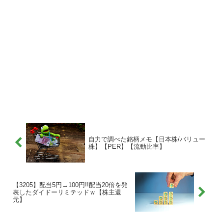
自力で調べた銘柄メモ【日本株/バリュー
株】【PER】【流動比率】
【3205】配当5円→100円!!配当20倍を発
表したダイドーリミテッドｗ【株主還
元】