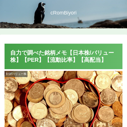
cRomBiyori
自力で調べた銘柄メモ【日本株/バリュー
株】【PER】【流動比率】【高配当】
割安/バリュー株