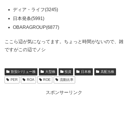
ディア・ライフ(3245)
日本発条(5991)
OBARAGROUP(6877)
ここら辺が気になってます。ちょっと時間がないので、雑
ですがこの辺でノシ
割安/バリュー株
大型株
投資
日本株
高配当株
PER
ROA
ROE
流動比率
スポンサーリンク