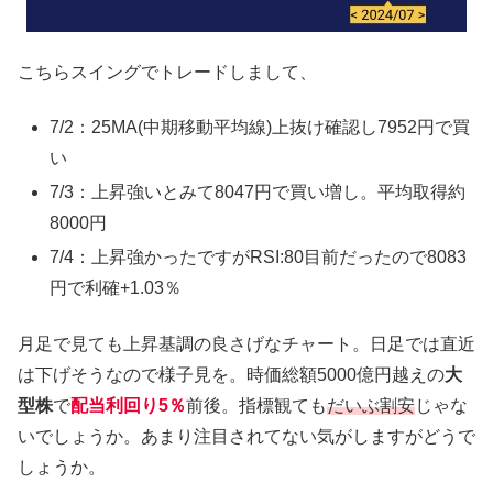
こちらスイングでトレードしまして、
7/2：25MA(中期移動平均線)上抜け確認し7952円で買
い
7/3：上昇強いとみて8047円で買い増し。平均取得約
8000円
7/4：上昇強かったですがRSI:80目前だったので8083
円で利確+1.03％
月足で見ても上昇基調の良さげなチャート。日足では直近
は下げそうなので様子見を。時価総額5000億円越えの
大
型株
で
配当利回り5％
前後。指標観ても
だいぶ割安
じゃな
いでしょうか。あまり注目されてない気がしますがどうで
しょうか。