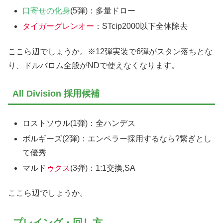
口寄せの化身
(5弾)：多量ドロー
タイガーグレンオー
：STcip2000以下全体除去
ここら辺でしょうか。※12弾実装で6弾がスタン落ちとな
り、ドルバロム全般がNDで使えなくなります。
All Division 採用候補
ロストソウル(1弾)：全ハンデス
ボルギーズ(2弾)：エンペラー採用するなら?繋ぎとし
て優秀
マルド
ゥクス
(3弾)：1:1交換,SA
ここら辺でしょうか。
プレイング・回し方