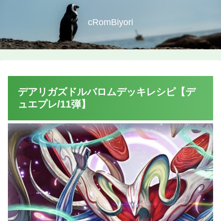
cRomBiyori
デアリガズドルバロムデッキレシピ【デ
ュエプレ/11弾】