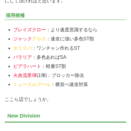
にして頂ければと思います。
採用候補
ブレイズクロー
：より速度意識するなら
ジャック
アルカ
：速攻に強い多色ST獣
ホリスパ
：ワンチャン作れるST
パラリア
：多色あればSA
ピアラハート
：軽量ST獣
火炎流星弾
(1弾)：ブロッカー除去
ミューズルブール
：横並べ速攻対策
ここら辺でしょうか。
New Division