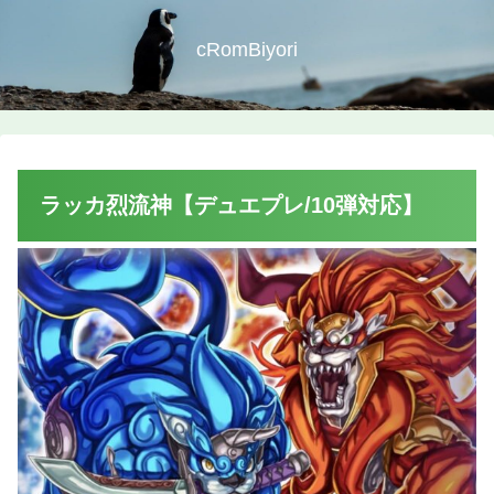
cRomBiyori
ラッカ烈流神【デュエプレ/10弾対応】