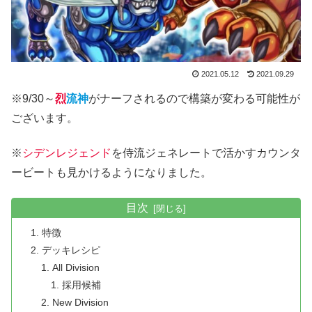
2021.05.12
2021.09.29
※9/30～
烈
流神
がナーフされるので構築が変わる可能性が
ございます。
※
シデンレジェンド
を侍流ジェネレートで活かすカウンタ
ービートも見かけるようになりました。
目次
特徴
デッキレシピ
All Division
採用候補
New Division