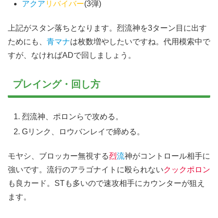
アクア
リバイバー
(3弾)
上記がスタン落ちとなります。烈流神を3ターン目に出す
ためにも、
青マナ
は枚数増やしたいですね。代用模索中で
すが、なければADで回しましょう。
プレイング・回し方
烈流神、ポロンらで攻める。
Gリンク、ロウバンレイで締める。
モヤシ、ブロッカー無視する
烈
流
神がコントロール相手に
強いです。流行のアラゴナイトに殴られない
クックポロン
も良カード。STも多いので速攻相手にカウンターが狙え
ます。