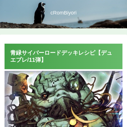
cRomBiyori
青緑サイバーロードデッキレシピ【デュ
エプレ/11弾】