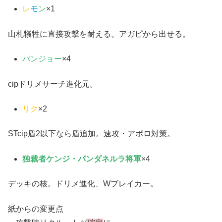
レ
モ
ン
×1
山札犠牲に直接攻撃を耐える。アガピから出せる。
バンジョー
×4
cipドリメサーチ進化元。
リク
×2
STcip盾2以下なら盾追加。速攻・アポロ対策。
独裁者ケンジ・パンダネルラ将軍
×4
デッキの核。ドリメ進化、Wブレイカー。
紙からの変更点