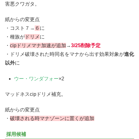
害悪クワガタ。
紙からの変更点
・コスト７→
６
に
・種族が
ドリメ
に
・
cipドリメマナ加速が追加
→
3/25削除予定
・ドリメ破壊された時同名をマナから出す効果対象が
進化
以外
に
ウー・ワンダフォー
×2
マッドネスcipドリメ補充。
紙からの変更点
・
破壊される時マナゾーンに置くが追加
採用候補