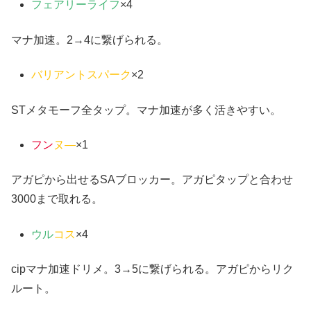
フェアリーライフ
×4
マナ加速。2→4に繋げられる。
バリアントスパーク
×2
STメタモーフ全タップ。マナ加速が多く活きやすい。
フン
ヌ―
×1
アガピから出せるSAブロッカー。アガピタップと合わせ
3000まで取れる。
ウル
コス
×4
cipマナ加速ドリメ。3→5に繋げられる。アガピからリク
ルート。