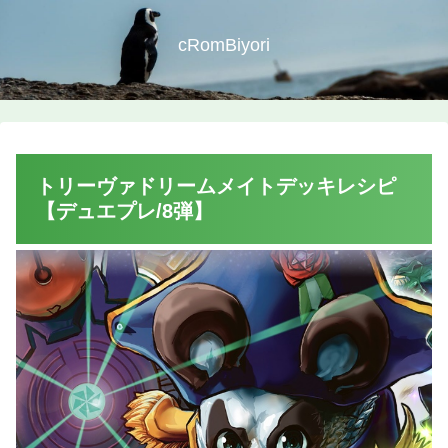
cRomBiyori
トリーヴァドリームメイトデッキレシピ
【デュエプレ/8弾】