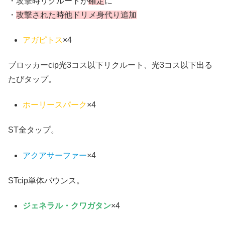
・攻撃時リクルートが
確定
に
・
攻撃された時他ドリメ身代り追加
アガピトス
×4
ブロッカーcip光3コス以下リクルート、光3コス以下出る
たびタップ。
ホーリースパーク
×4
ST全タップ。
アクアサーファー
×4
STcip単体バウンス。
ジェネラル・クワガタン
×4