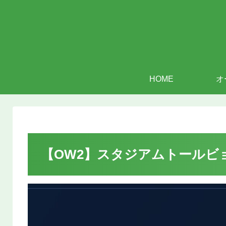
HOME
オ
【OW2】スタジアムトールビ