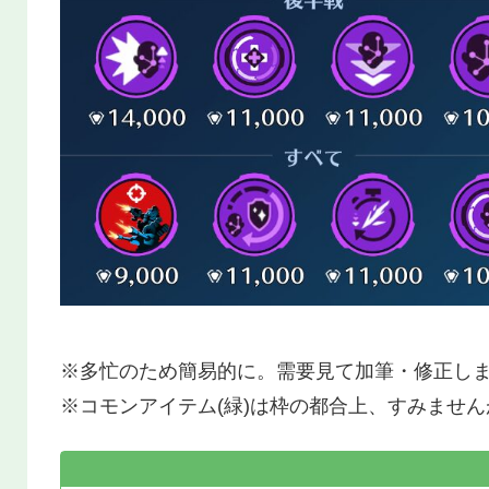
※多忙のため簡易的に。需要見て加筆・修正し
※コモンアイテム(緑)は枠の都合上、すみませ