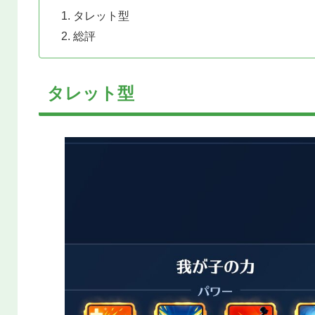
タレット型
総評
タレット型