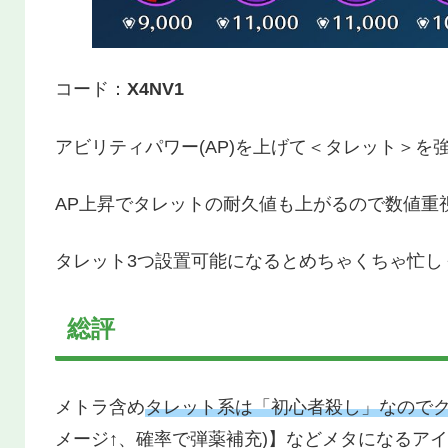
コード：
X4NV1
アビリティパワー(AP)を上げて＜タレット＞を
AP上昇でタレットの耐久値も上がるので数値重
タレット3つ設置可能になるとめちゃくちゃ忙し
総評
メトラ含め
タレット系は「初心者殺し」なので
メージ↑、確率で弾薬補充)】などメタになるア