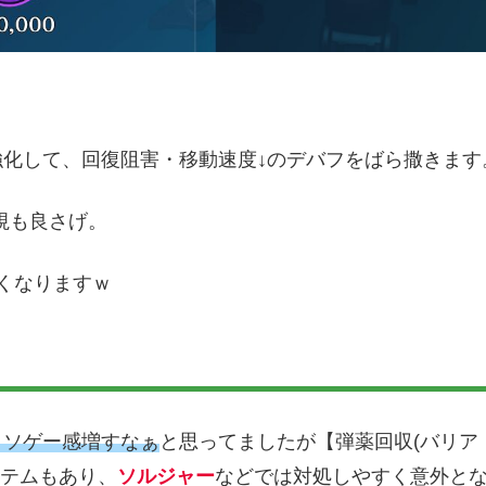
強化して、回復阻害・移動速度↓のデバフをばら撒きます
視も良さげ。
くなりますｗ
クソゲー感増すなぁ
と思ってましたが【弾薬回収(バリア
イテムもあり、
ソルジャー
などでは対処しやすく意外と