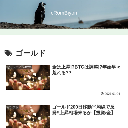
cRomBiyori
ゴールド
金は上昇!?BTCは調整!?年始早々
ビットコイン/BTC
荒れる??
2021.01.04
ゴールド200日移動平均線で反
インフレ
発!!上昇相場来るか【投資/金】