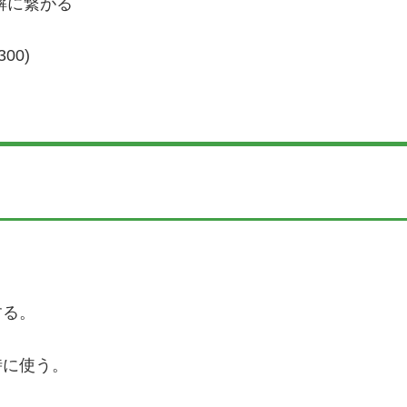
解に繋がる
00)
する。
時に使う。