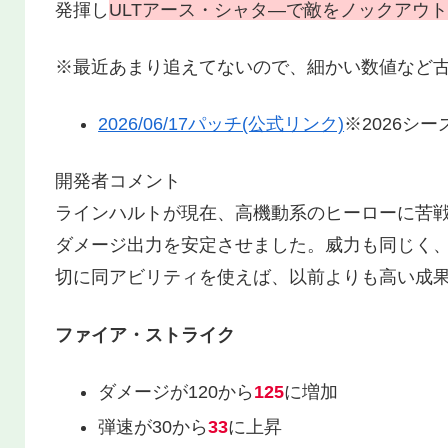
発揮し
ULT
アース・シャタ―で敵をノックアウト
※最近あまり追えてないので、細かい数値など
2026/06/17パッチ(公式リンク)
※2026シ
開発者コメント
ラインハルトが現在、高機動系のヒーローに苦
ダメージ出力を安定させました。威力も同じく、
切に同アビリティを使えば、以前よりも高い成
ファイア・ストライク
ダメージが120から
125
に増加
弾速が30から
33
に上昇