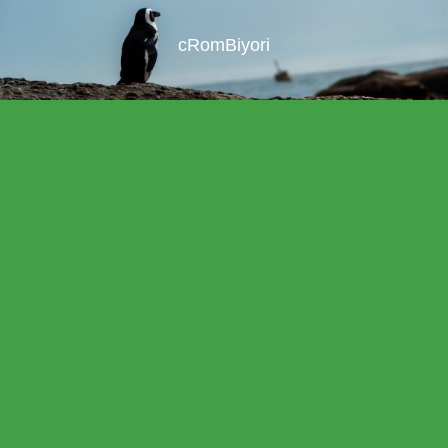
cRomBiyori