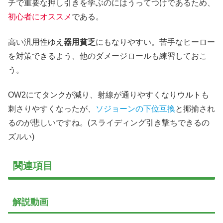
チで重要な押し引きを学ぶのにはうってつけであるため、
初心者にオススメ
である。
高い汎用性ゆえ
器用貧乏
にもなりやすい。苦手なヒーロー
を対策できるよう、他のダメージロールも練習しておこ
う。
OW2にてタンクが減り、射線が通りやすくなりウルトも
刺さりやすくなったが、
ソジョーンの下位互換
と揶揄され
るのが悲しいですね。(スライディング引き撃ちできるの
ズルい)
関連項目
解説動画