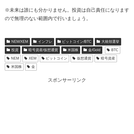
※未来は誰にも分かりません。投資は自己責任になります
ので無理のない範囲内で行いましょう。
NEM/XEM
インフレ
ビットコイン/BTC
大統領選挙
投資
暗号資産/仮想通貨
米国株
金/Gold
BTC
NEM
XEM
ビットコイン
仮想通貨
暗号資産
米国株
金
スポンサーリンク