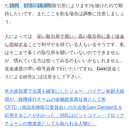
た
15円
、
17.5～18.3円
(取引所によります)を抜けたので期
待したいです。またここを割る場合は調整に注意しましょ
う。
人によっては、
安い取引所で買い、高い取引所に直ぐ送金
し売却する
ことで利ザヤを得ている人もいるそうです。私
はそこまで多くの取引所を開いていないのでできません
が、慣れている方は狙ってみるのもいいかもしれません。
送金速度の早い暗号資産で行いたいですね。
Gox
(送金ミ
スによる紛失)には注意をして下さい。
米大統領選で当選を確実にしたジョー・バイデン前副大統
領が、政権移行チームの金融政策責任者として米
CFTC（商品先物取引委員会）の元会長Gary Gensler氏を
起用することがわかった。同氏はビットコイン・ブロック
チェーンの推進派としても知られる人物だ。