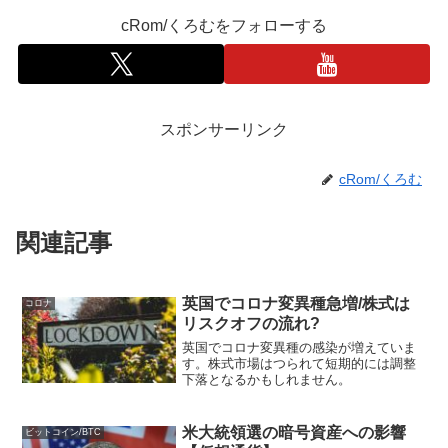
cRom/くろむをフォローする
スポンサーリンク
cRom/くろむ
関連記事
英国でコロナ変異種急増/株式は
コロナ
リスクオフの流れ?
英国でコロナ変異種の感染が増えていま
す。株式市場はつられて短期的には調整
下落となるかもしれません。
米大統領選の暗号資産への影響
ビットコイン/BTC