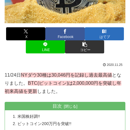
X
Facebook
はてブ
LINE
コピー
2020.11.25
11/24日
NYダウ30種は30,046円を記録し過去最高値
とな
りました。
BTC(ビットコイン)は2,000,000円を突破し年
初来高値を更新
しました。
目次
米国株好調!!
ビットコイン200万円を突破!!