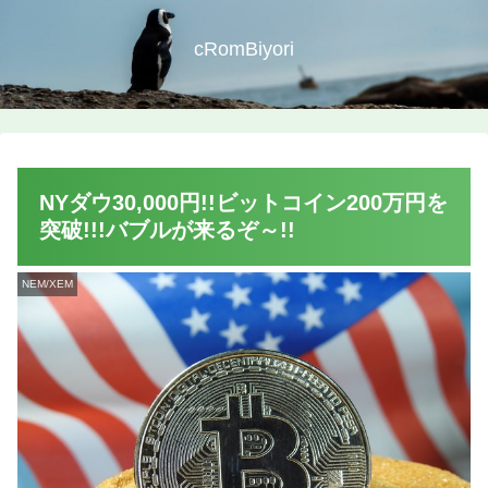
cRomBiyori
NYダウ30,000円!!ビットコイン200万円を
突破!!!バブルが来るぞ～!!
NEM/XEM