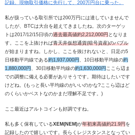
記録。現物取引価格に先行して、200万円台に乗った。
私が扱っている取引所では200万円には達していませんで
したが、BTCは大台を超えてきましたね。次のターゲッ
トは2017/12/15日頃の
過去最高値約2,212,000円
となりま
す。ここを上抜ければ
青天井仮想通貨(暗号資産)のバブル
が始まりますね。しかし、ここを抜けれないと、日足の5
日移動平均線である
約1,937,000円
、10日移動平均線の
約
1,880,000円
、30日移動平均線の
約1,630,000円
ここら辺ま
での調整に備える必要がありそうです。期待はしたいです
けどね。(もっと長い平均線のがいいのかな?ここら辺はど
のくらいかベストなのかまだ理解不足です。)
ここ最近はアルトコインも好調ですね。
私も多く保有している
XEM(NEM)
が
年初来高値約21.9円
を
記録したので嬉しいです。長らくレジスタンスとなってい