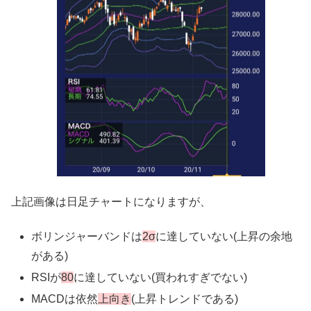
上記画像は日足チャートになりますが、
ボリンジャーバンドは
2σ
に達していない(上昇の余地
がある)
RSIが
80
に達していない(買われすぎでない)
MACDは依然
上向き
(上昇トレンドである)