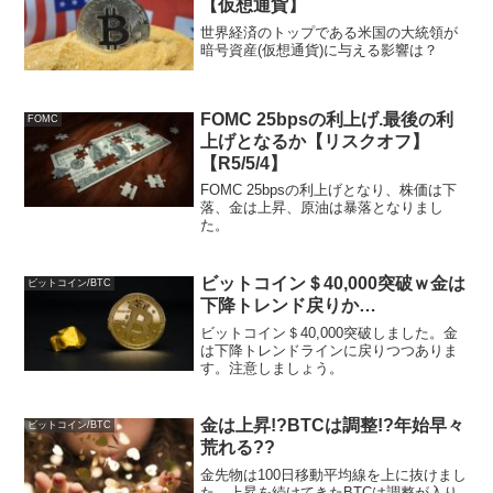
【仮想通貨】
世界経済のトップである米国の大統領が
暗号資産(仮想通貨)に与える影響は？
FOMC 25bpsの利上げ.最後の利
FOMC
上げとなるか【リスクオフ】
【R5/5/4】
FOMC 25bpsの利上げとなり、株価は下
落、金は上昇、原油は暴落となりまし
た。
ビットコイン＄40,000突破ｗ金は
ビットコイン/BTC
下降トレンド戻りか…
ビットコイン＄40,000突破しました。金
は下降トレンドラインに戻りつつありま
す。注意しましょう。
金は上昇!?BTCは調整!?年始早々
ビットコイン/BTC
荒れる??
金先物は100日移動平均線を上に抜けまし
た。上昇を続けてきたBTCは調整が入り