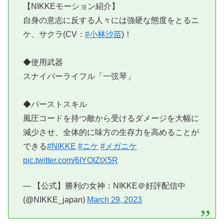
【NIKKEモーション紹介】
自身の意志に反する人々には強硬な態度をとるニ
ケ、サクラ(CV：
#小林沙苗
)！
◆使用武器
スナイパーライフル「一弦琴」
◆バーストスキル
風圧コードを持つ敵から受けるダメージを大幅に
減少させ、全体的に味方の生存力を高めることが
できる
#NIKKE
#ニケ
#メガニケ
pic.twitter.com/6IYOIZtX5R
— 【公式】勝利の女神：NIKKE＠好評配信中
(@NIKKE_japan)
March 29, 2023