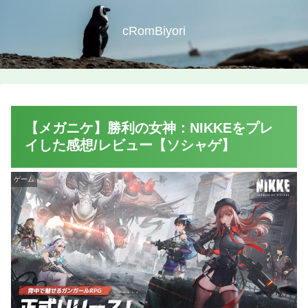
cRomBiyori
【メガニケ】勝利の女神：NIKKEをプレ
イした感想/レビュー【ソシャゲ】
ゲーム