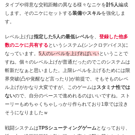
タイプや得意な交戦距離の異なる様々なニケを
計5人
編成
します。そのニケにセットする
装備
や
スキル
を強化しま
す。
レベル上げは
指定した5人の最低レベル
を、
登録した他多
数のニケに共有す
る
というシステム(シンクロデバイス)に
なっています。
5人のレベルを上げればいい
ということで
すね。個々のレベル上げが普通だったのでこのシステムは
斬新だなぁと思いました。上限レベルを上げるためには限
界突破(凸や覚醒など言ったり)が前提で、そもそものレベ
ル上げがかなり大変ですが、このゲームは
スタミナ性では
ない
ので、自分のペースで進めれるのはいいですね。スト
ーリーもめちゃくちゃしっかり作られており1章では泣き
そうになりましたｗ
戦闘システムは
TPSシューティングゲーム
となっており、