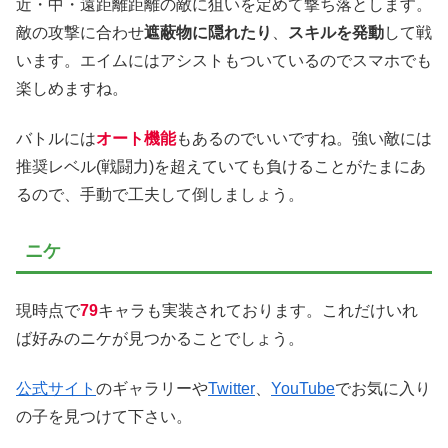
近・中・遠距離距離の敵に狙いを定めて撃ち落とします。
敵の攻撃に合わせ
遮蔽物に隠れたり
、
スキルを発動
して戦
います。エイムにはアシストもついているのでスマホでも
楽しめますね。
バトルには
オート機能
もあるのでいいですね。強い敵には
推奨レベル(戦闘力)を超えていても負けることがたまにあ
るので、手動で工夫して倒しましょう。
ニケ
現時点で
79
キャラも実装されております。これだけいれ
ば好みのニケが見つかることでしょう。
公式サイト
のギャラリーや
Twitter
、
YouTube
でお気に入り
の子を見つけて下さい。