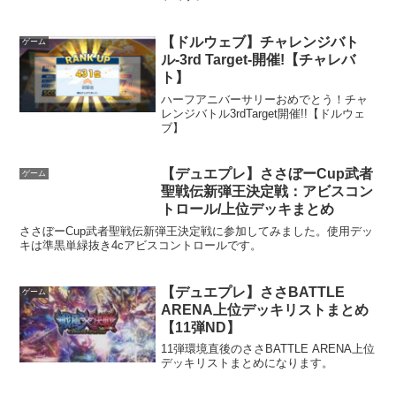
【ドルウェブ】チャレンジバト
ゲーム
ル-3rd Target-開催!【チャレバ
ト】
ハーフアニバーサリーおめでとう！チャ
レンジバトル3rdTarget開催!!【ドルウェ
ブ】
【デュエプレ】ささぼーCup武者
ゲーム
聖戦伝新弾王決定戦：アビスコン
トロール/上位デッキまとめ
ささぼーCup武者聖戦伝新弾王決定戦に参加してみました。使用デッ
キは準黒単緑抜き4cアビスコントロールです。
【デュエプレ】ささBATTLE
ゲーム
ARENA上位デッキリストまとめ
【11弾ND】
11弾環境直後のささBATTLE ARENA上位
デッキリストまとめになります。