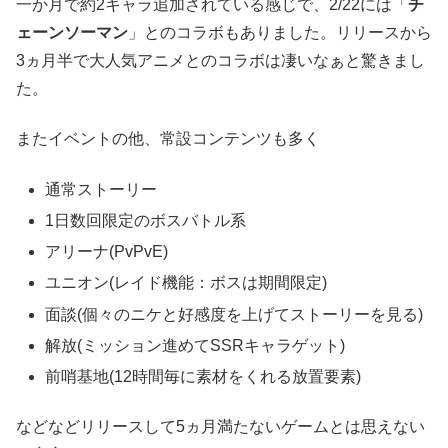
一か月で約2キャラ追加されている感じで、2/22には「
チ
ェーンソーマン
」とのコラボもありました。リリースから
3ヵ月半で大人気アニメとのコラボは凄いなぁと驚きまし
た。
またイベントの他、常設コンテンツも多く
通常ストーリー
1日数回限定のボスバトル系
アリーナ(PvPvE)
ユニオン(レイド機能：ボスは期間限定)
面談(個々のニケと好感度を上げてストーリーを見る)
解放(ミッション進めてSSRキャラゲット)
前哨基地(12時間毎に素材をくれる放置要素)
などなどリリースして5ヵ月満たないゲームとは思えない