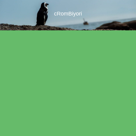
cRomBiyori