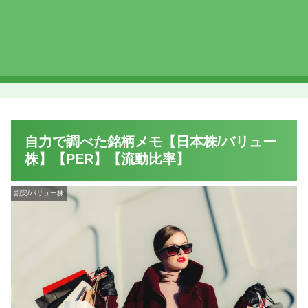
自力で調べた銘柄メモ【日本株/バリュー
株】【PER】【流動比率】
割安/バリュー株