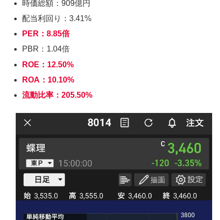
時価総額：909億円
配当利回り：3.41%
PER：8.85倍
PBR：1.04倍
ROE：12.50%
ROA：10.10%
流動比率：205.50%